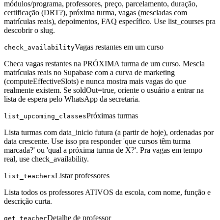
módulos/programa, professores, preço, parcelamento, duração,
certificação (DRT?), próxima turma, vagas (mescladas com
matrículas reais), depoimentos, FAQ específico. Use list_courses pra
descobrir o slug.
Vagas restantes em um curso
check_availability
Checa vagas restantes na PRÓXIMA turma de um curso. Mescla
matrículas reais no Supabase com a curva de marketing
(computeEffectiveSlots) e nunca mostra mais vagas do que
realmente existem. Se soldOut=true, oriente o usuário a entrar na
lista de espera pelo WhatsApp da secretaria.
Próximas turmas
list_upcoming_classes
Lista turmas com data_inicio futura (a partir de hoje), ordenadas por
data crescente. Use isso pra responder 'que cursos têm turma
marcada?' ou 'qual a próxima turma de X?'. Pra vagas em tempo
real, use check_availability.
Listar professores
list_teachers
Lista todos os professores ATIVOS da escola, com nome, função e
descrição curta.
Detalhe de professor
get_teacher