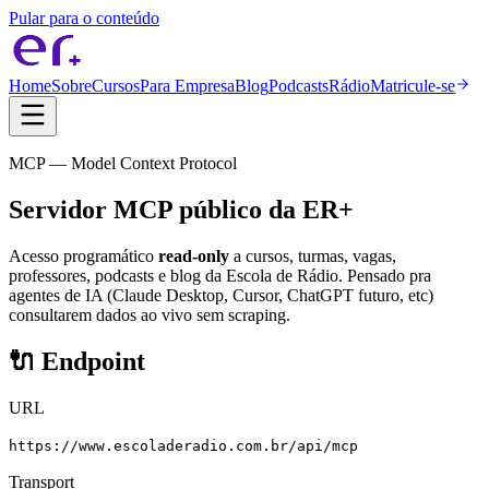
Pular para o conteúdo
Home
Sobre
Cursos
Para Empresa
Blog
Podcasts
Rádio
Matricule-se
MCP — Model Context Protocol
Servidor MCP público da ER+
Acesso programático
read-only
a cursos, turmas, vagas,
professores, podcasts e blog da Escola de Rádio. Pensado pra
agentes de IA (Claude Desktop, Cursor, ChatGPT futuro, etc)
consultarem dados ao vivo sem scraping.
🔌 Endpoint
URL
https://www.escoladeradio.com.br/api/mcp
Transport