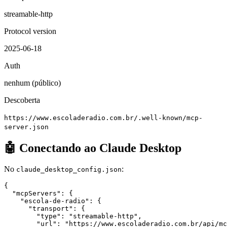
streamable-http
Protocol version
2025-06-18
Auth
nenhum (público)
Descoberta
https://www.escoladeradio.com.br/.well-known/mcp-
server.json
🤖 Conectando ao Claude Desktop
No
:
claude_desktop_config.json
{

  "mcpServers": {

    "escola-de-radio": {

      "transport": {

        "type": "streamable-http",

        "url": "https://www.escoladeradio.com.br/api/mc