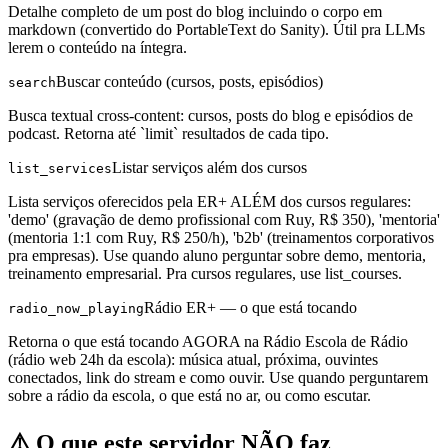
Detalhe completo de um post do blog incluindo o corpo em
markdown (convertido do PortableText do Sanity). Útil pra LLMs
lerem o conteúdo na íntegra.
Buscar conteúdo (cursos, posts, episódios)
search
Busca textual cross-content: cursos, posts do blog e episódios de
podcast. Retorna até `limit` resultados de cada tipo.
Listar serviços além dos cursos
list_services
Lista serviços oferecidos pela ER+ ALÉM dos cursos regulares:
'demo' (gravação de demo profissional com Ruy, R$ 350), 'mentoria'
(mentoria 1:1 com Ruy, R$ 250/h), 'b2b' (treinamentos corporativos
pra empresas). Use quando aluno perguntar sobre demo, mentoria,
treinamento empresarial. Pra cursos regulares, use list_courses.
Rádio ER+ — o que está tocando
radio_now_playing
Retorna o que está tocando AGORA na Rádio Escola de Rádio
(rádio web 24h da escola): música atual, próxima, ouvintes
conectados, link do stream e como ouvir. Use quando perguntarem
sobre a rádio da escola, o que está no ar, ou como escutar.
⚠️ O que este servidor NÃO faz