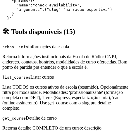
    "params":{

      "name":"check_availability",

      "arguments":{"slug":"narracao-esportiva"}

    }

  }'
🛠️ Tools disponíveis (
15
)
Informações da escola
school_info
Retorna informações institucionais da Escola de Rádio: CNPJ,
endereço, contatos, horários, modalidades de curso oferecidas. Bom
ponto de partida pra entender o que a escola é.
Listar cursos
list_courses
Lista TODOS os cursos ativos da escola (resumido). Opcionalmente
filtra por modalidade. Modalidades: 'profissionalizante' (formação
completa com DRT), 'livre' (Express, especialização curta), 'ead'
(online assíncrono). Use get_course com o slug pra detalhe
completo.
Detalhe de curso
get_course
Retorna detalhe COMPLETO de um curso: descrição,