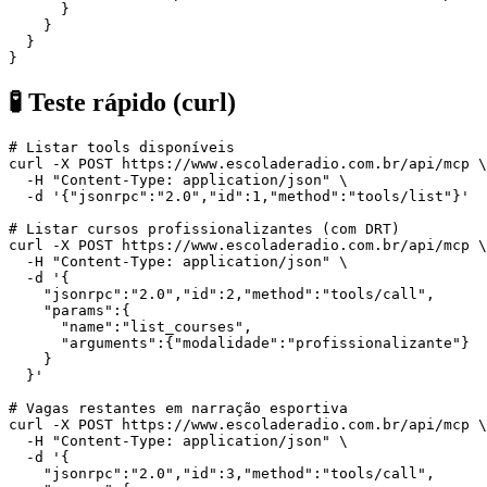
      }

    }

  }

}
🧪 Teste rápido (curl)
# Listar tools disponíveis

curl -X POST https://www.escoladeradio.com.br/api/mcp \

  -H "Content-Type: application/json" \

  -d '{"jsonrpc":"2.0","id":1,"method":"tools/list"}'

# Listar cursos profissionalizantes (com DRT)

curl -X POST https://www.escoladeradio.com.br/api/mcp \

  -H "Content-Type: application/json" \

  -d '{

    "jsonrpc":"2.0","id":2,"method":"tools/call",

    "params":{

      "name":"list_courses",

      "arguments":{"modalidade":"profissionalizante"}

    }

  }'

# Vagas restantes em narração esportiva

curl -X POST https://www.escoladeradio.com.br/api/mcp \

  -H "Content-Type: application/json" \

  -d '{

    "jsonrpc":"2.0","id":3,"method":"tools/call",
