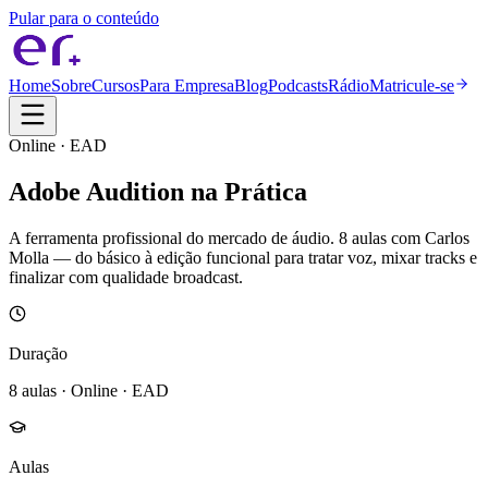
Pular para o conteúdo
Home
Sobre
Cursos
Para Empresa
Blog
Podcasts
Rádio
Matricule-se
Online · EAD
Adobe Audition na Prática
A ferramenta profissional do mercado de áudio. 8 aulas com Carlos
Molla — do básico à edição funcional para tratar voz, mixar tracks e
finalizar com qualidade broadcast.
Duração
8 aulas · Online · EAD
Aulas