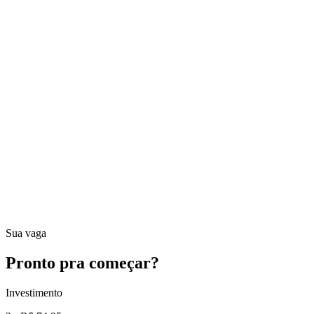
Locução 1998
“
Fiz a Escola de Rádio logo no início, com Ruy Jobim como
professor em Botafogo, há muitos anos. Hoje sou repórter e cubro
motociclismo.
”
Luis Prota
Narração Esportiva 2006
“
Encontrei o lugar certo, com um ambiente legal, e minha vida
mudou bruscamente depois que conheci a Escola de Rádio.
”
DJ Cereja
Locução 2019 · Mentoria com Ruy Jobim 2020
“
Melhor lugar pra se aprender sobre "locução e oratória" pra rádio e
TV. Excelentes professores e ambiente muito bom!
”
Sua vaga
Pronto pra
começar?
Investimento